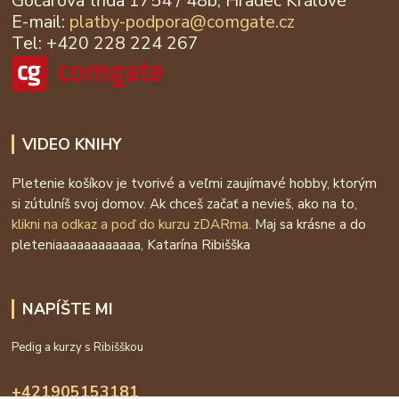
Gočárova třída 1754 / 48b, Hradec Králové
E-mail:
platby-podpora@
comgate.cz
Tel: +420 228 224 267
VIDEO KNIHY
Pletenie košíkov je tvorivé a veľmi zaujímavé hobby, ktorým
si zútulníš svoj domov. Ak chceš začať a nevieš, ako na to,
klikni na odkaz a poď do kurzu zDARma
. Maj sa krásne a do
pleteniaaaaaaaaaaaa, Katarína Ribišška
NAPÍŠTE MI
Pedig a kurzy s Ribišškou
+421905153181