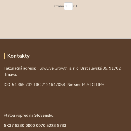
strana
z 1
Kontakty
Fakturačná adresa: FlowLive Growth, s. r. o. Bratislavská 35, 91702
Trnava,
ICO: 54 365 732, DIC:
2121647088
, Nie sme PLATCI DPH.
Platbu vopred na
Slovensku
:
SK37 8330 0000 0070 5223 8733