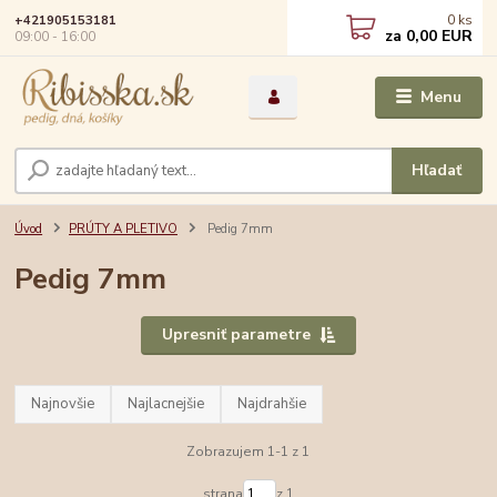
0
ks
+421905153181
za
0,00 EUR
09:00 - 16:00
Menu
Hľadať
Úvod
PRÚTY A PLETIVO
Pedig 7mm
Pedig 7mm
Upresniť parametre
Najnovšie
Najlacnejšie
Najdrahšie
Zobrazujem 1-1 z 1
strana
z 1