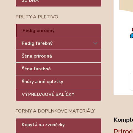
3D DNÁ
PRÚTY A PLETIVO
Pedig prírodný
Pedig farebný
Šéna prírodná
Šéna farebná
Šnúry a iné opletky
VÝPREDAJOVÉ BALÍČKY
FORMY A DOPLNKOVÉ MATERIÁLY
Komple
Kopytá na zvončeky
Príro