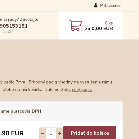
Prihlásenie
e si rady? Zavolajte.
0
ks
905153181
za
0,00 EUR
- 16:00
ný pedig 7mm Prírodný pedig vhodný na vystuženie rámu
a, alebo na uši košíčka. Balenie 250g
celý popis
 sme platcovia DPH
,90 EUR
Pridať do košíka