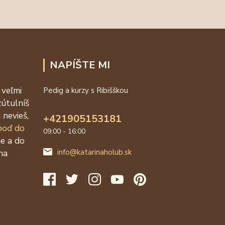
NAPÍŠTE MI
 veľmi
Pedig a kurzy s Ribišškou
zútulníš
 nevieš,
+421905153181
 poď do
09:00 - 16:00
ne a do
na
info@katarinaholub.sk