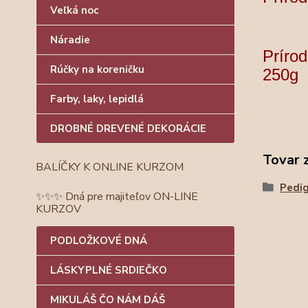
Veľká noc
Náradie
Prírod
Rúčky na koreničku
250g
Farby, laky, lepidlá
DROBNÉ DREVENÉ DEKORÁCIE
Tovar 
BALÍČKY K ONLINE KURZOM
Pedig
✨✨✨ Dná pre majiteľov ON-LINE
KURZOV
PODLOŽKOVÉ DNÁ
LÁSKYPLNÉ SRDIEČKO
MIKULÁŠ ČO NÁM DÁŠ