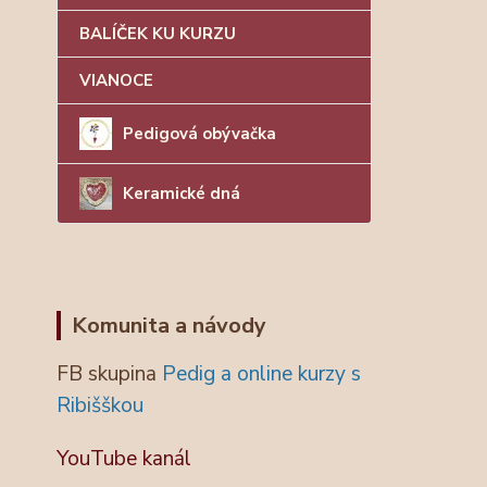
BALÍČEK KU KURZU
VIANOCE
Pedigová obývačka
Keramické dná
Komunita a návody
FB skupina
Pedig a online kurzy s
Ribišškou
YouTube kanál