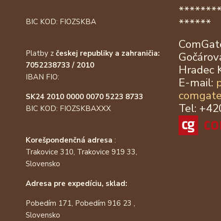
*******
******
BIC KOD: FIOZSKBA
ComGate
Platby z
českej republiky a zahraničia:
Gočárova
7052238733 / 2010
Hradec 
IBAN FIO:
E-mail:
comgate
SK24 2010 0000 0070 5223 8733
Tel: +4
BIC KOD: FIOZSKBAXXX
Korešpondenčná adresa
:
Trakovice 310, Trakovice 919 33,
Slovensko
Adresa pre expedíciu, sklad:
Pobedím 171, Pobedím 916 23 ,
Slovensko