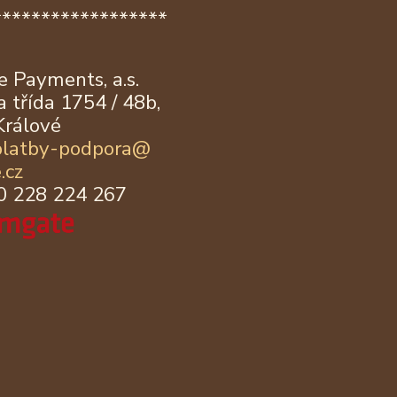
******************
 Payments, a.s.
 třída 1754 / 48b,
Králové
platby-podpora@
.cz
20 228 224 267