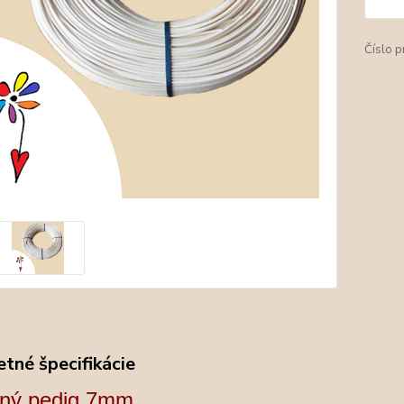
Číslo p
tné špecifikácie
dný pedig 7mm