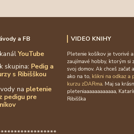
ávody a FB
VIDEO KNIHY
kanál
YouTube
Pletenie košíkov je tvorivé a
zaujímavé hobby, ktorým si 
k skupina:
Pedig a
svoj domov. Ak chceš začať a
urzy s Ribišškou
ako na to,
klikni na odkaz a
kurzu zDARma
. Maj sa krás
ávody na
pletenie
pleteniaaaaaaaaaaaa, Katarí
 z
pedigu pre
Ribišška
níkov
******************