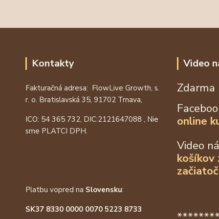
Kontakty
Video n
Zdarma 
Fakturačná adresa: FlowLive Growth, s.
r. o. Bratislavská 35, 91702 Trnava,
Faceboo
online k
ICO: 54 365 732, DIC:
2121647088
, Nie
sme PLATCI DPH.
Video n
košíkov
začiatoč
Platbu vopred na
Slovensku
:
SK37 8330 0000 0070 5223 8733
*******