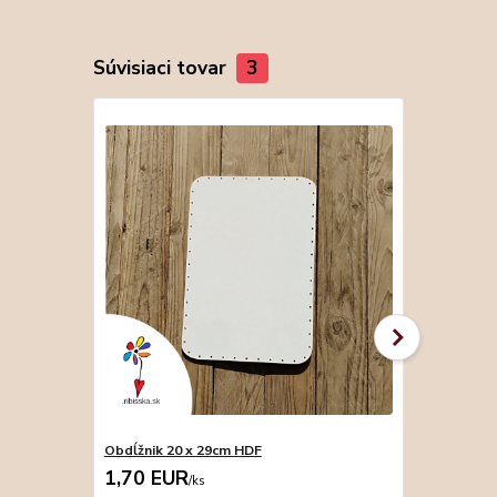
Súvisiaci tovar
3
Obdĺžnik 20 x 29cm HDF
Obdĺžnik 17
1,70 EUR
2,20 EU
/
ks