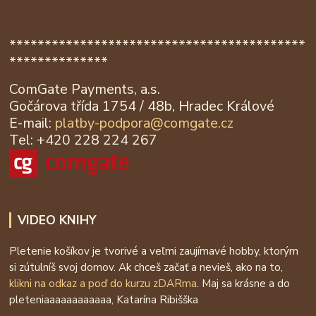
******************************************
**************
ComGate Payments, a.s.
Gočárova třída 1754 / 48b, Hradec Králové
E-mail:
platby-podpora@
comgate.cz
Tel: +420 228 224 267
VIDEO KNIHY
Pletenie košíkov je tvorivé a veľmi zaujímavé hobby, ktorým
si zútulníš svoj domov. Ak chceš začať a nevieš, ako na to,
klikni na odkaz a poď do kurzu zDARma
. Maj sa krásne a do
pleteniaaaaaaaaaaaa, Katarína Ribišška