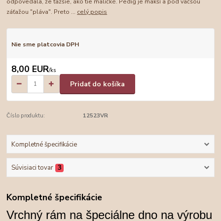
odpovedala, že ťažšie, ako tie maličké. Pedig je mäkší a pod väčšou
záťažou "pláva". Preto ...
celý popis
Nie sme platcovia DPH
8,00 EUR
/
ks
Pridať do košíka
Číslo produktu:
12523VR
Kompletné špecifikácie
Súvisiaci tovar
3
Kompletné špecifikácie
Vrchný rám na špeciálne dno na výrobu