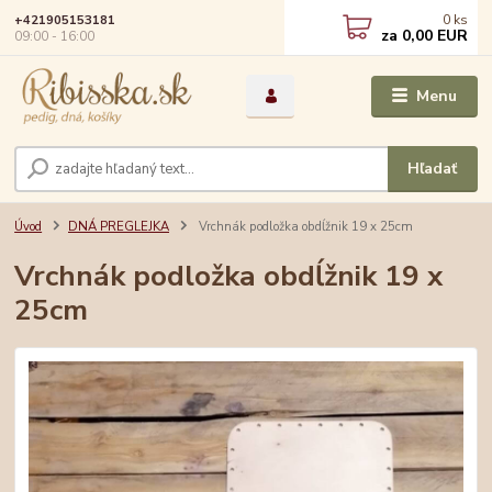
0
ks
+421905153181
za
0,00 EUR
09:00 - 16:00
Menu
Hľadať
Úvod
DNÁ PREGLEJKA
Vrchnák podložka obdĺžnik 19 x 25cm
Vrchnák podložka obdĺžnik 19 x
25cm