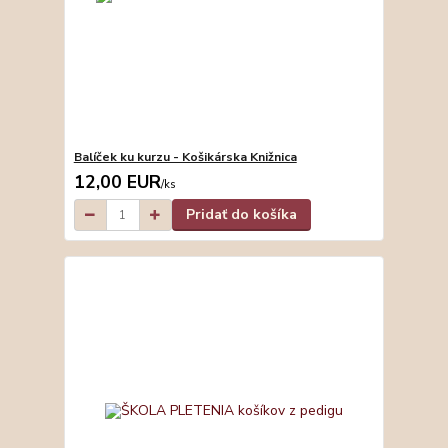
Balíček ku kurzu - Košikárska Knižnica
12,00 EUR
/
ks
Pridať do košíka