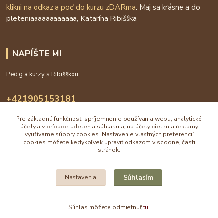
klikni na odkaz a poď do kurzu zDARma
. Maj sa krásne a do
pleteniaaaaaaaaaaaa, Katarína Ribišška
NAPÍŠTE MI
Pedig a kurzy s Ribišškou
+421905153181
09:00 - 16:00
Pre základnú funkčnosť, spríjemnenie používania webu, analytické
info@katarinaholub.sk
účely a v prípade udelenia súhlasu aj na účely cielenia reklamy
využívame súbory cookies. Nastavenie vlastných preferencií
cookies môžete kedykoľvek upraviť odkazom v spodnej časti
stránok.
Súhlasím
Nastavenia
2007 - 2026 Katarína Ribišška
Vytvorené na
Eshop-rychlo.sk
Súhlas môžete odmietnuť
tu
.