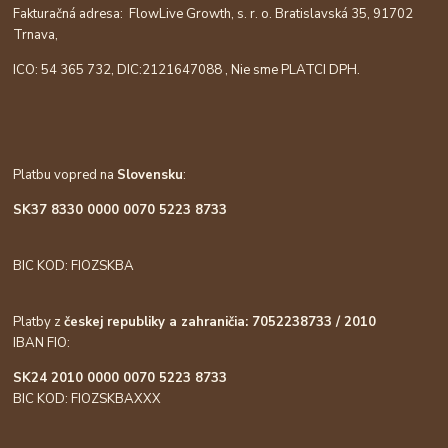
Fakturačná adresa: FlowLive Growth, s. r. o. Bratislavská 35, 91702
Trnava,
ICO: 54 365 732, DIC:
2121647088
, Nie sme PLATCI DPH.
Platbu vopred na
Slovensku
:
SK37 8330 0000 0070 5223 8733
BIC KOD: FIOZSKBA
Platby z
českej republiky a zahraničia: 7052238733 / 2010
IBAN FIO:
SK24 2010 0000 0070 5223 8733
BIC KOD: FIOZSKBAXXX