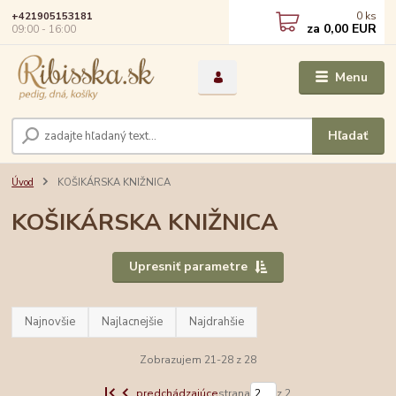
0
ks
+421905153181
za
0,00 EUR
09:00 - 16:00
Menu
Hľadať
Úvod
KOŠIKÁRSKA KNIŽNICA
KOŠIKÁRSKA KNIŽNICA
Upresniť parametre
Najnovšie
Najlacnejšie
Najdrahšie
Zobrazujem 21-28 z 28
predchádzajúce
strana
z 2