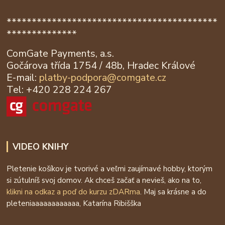
******************************************
**************
ComGate Payments, a.s.
Gočárova třída 1754 / 48b, Hradec Králové
E-mail:
platby-podpora@
comgate.cz
Tel: +420 228 224 267
VIDEO KNIHY
Pletenie košíkov je tvorivé a veľmi zaujímavé hobby, ktorým
si zútulníš svoj domov. Ak chceš začať a nevieš, ako na to,
klikni na odkaz a poď do kurzu zDARma
. Maj sa krásne a do
pleteniaaaaaaaaaaaa, Katarína Ribišška