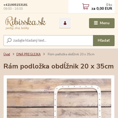
0
ks
+421905153181
za
0,00 EUR
09:00 - 16:00
Menu
Hľadať
Úvod
DNÁ PREGLEJKA
Rám podložka obdĺžnik 20 x 35cm
Rám podložka obdĺžnik 20 x 35cm