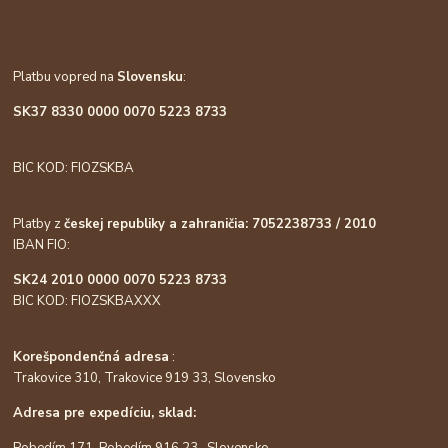
Platbu vopred na
Slovensku
:
SK37 8330 0000 0070 5223 8733
BIC KOD: FIOZSKBA
Platby z
českej republiky a zahraničia: 7052238733 / 2010
IBAN FIO:
SK24 2010 0000 0070 5223 8733
BIC KOD: FIOZSKBAXXX
Korešpondenčná adresa
:
Trakovice 310, Trakovice 919 33, Slovensko
Adresa pre expedíciu, sklad:
Pobedím 171, Pobedím 916 23 , Slovensko