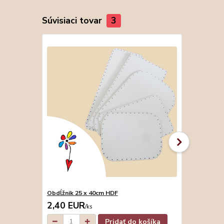
Súvisiaci tovar
3
Obdĺžnik 25 x 40cm HDF
Obdĺžnik 17
2,40 EUR
2,20 EU
/
ks
Pridať do košíka